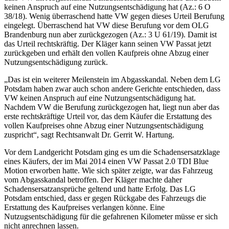
keinen Anspruch auf eine Nutzungsentschädigung hat (Az.: 6 O
38/18). Wenig überraschend hatte VW gegen dieses Urteil Berufung
eingelegt. Überraschend hat VW diese Berufung vor dem OLG
Brandenburg nun aber zurückgezogen (Az.: 3 U 61/19). Damit ist
das Urteil rechtskräftig. Der Kläger kann seinen VW Passat jetzt
zurückgeben und erhält den vollen Kaufpreis ohne Abzug einer
Nutzungsentschädigung zurück.
„Das ist ein weiterer Meilenstein im Abgasskandal. Neben dem LG
Potsdam haben zwar auch schon andere Gerichte entschieden, dass
VW keinen Anspruch auf eine Nutzungsentschädigung hat.
Nachdem VW die Berufung zurückgezogen hat, liegt nun aber das
erste rechtskräftige Urteil vor, das dem Käufer die Erstattung des
vollen Kaufpreises ohne Abzug einer Nutzungsentschädigung
zuspricht“, sagt Rechtsanwalt Dr. Gerrit W. Hartung.
Vor dem Landgericht Potsdam ging es um die Schadensersatzklage
eines Käufers, der im Mai 2014 einen VW Passat 2.0 TDI Blue
Motion erworben hatte. Wie sich später zeigte, war das Fahrzeug
vom Abgasskandal betroffen. Der Kläger machte daher
Schadensersatzansprüche geltend und hatte Erfolg. Das LG
Potsdam entschied, dass er gegen Rückgabe des Fahrzeugs die
Erstattung des Kaufpreises verlangen könne. Eine
Nutzugsentschädigung für die gefahrenen Kilometer müsse er sich
nicht anrechnen lassen.