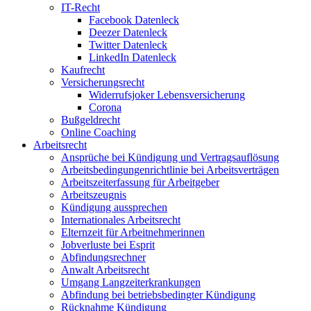
IT-Recht
Facebook Datenleck
Deezer Datenleck
Twitter Datenleck
LinkedIn Datenleck
Kaufrecht
Versicherungsrecht
Widerrufsjoker Lebensversicherung
Corona
Bußgeldrecht
Online Coaching
Arbeitsrecht
Ansprüche bei Kündigung und Vertragsauflösung
Arbeitsbedingungenrichtlinie bei Arbeitsverträgen
Arbeitszeiterfassung für Arbeitgeber
Arbeitszeugnis
Kündigung aussprechen
Internationales Arbeitsrecht
Elternzeit für Arbeitnehmerinnen
Jobverluste bei Esprit
Abfindungsrechner
Anwalt Arbeitsrecht
Umgang Langzeiterkrankungen
Abfindung bei betriebsbedingter Kündigung
Rücknahme Kündigung