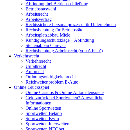
Abfindung bei Betriebsschließung
Betriebsratswahl
Arbeitsrecht
Arbeitsvertrag
Rechtssichere Personalprozesse für Unternehmen
Rechtsberatung für Betriebsräte
Arbeitsplatzabbau Miele
Kündigungsschutzklage – Abfindung
Stellenabbau Curevac
Rechtsberatung Arbeitsrecht (von A bis Z)
Verkehrsrecht
Verkehrsrecht
Unfallrecht
Autorecht
Ordnungswidrigkeitenrecht
Reichweitenproblem E-Auto
Online Glücksspiel
Online Casinos & Online Automatenspiele
Geld zurück bei Sportwetten? Anwaltliche
Informationen
Online Sportwetten
Sportwetten Betano
Sportwetten Bwin
Sportwetten Interwetten
Sportwetten NEObet