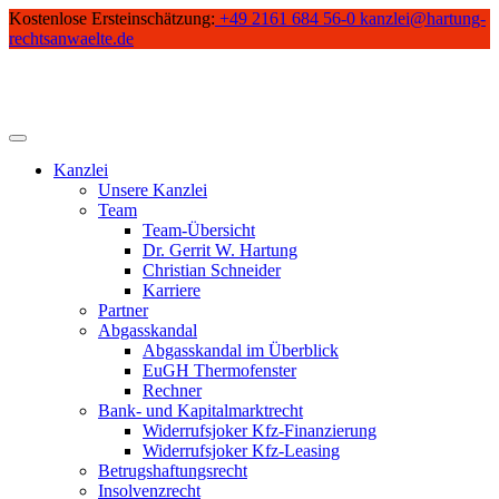
Skip
Kostenlose Ersteinschätzung:
+49 2161 684 56-0
kanzlei@hartung-
to
rechtsanwaelte.de
content
Kanzlei
Unsere Kanzlei
Team
Team-Übersicht
Dr. Gerrit W. Hartung
Christian Schneider
Karriere
Partner
Abgasskandal
Abgasskandal im Überblick
EuGH Thermofenster
Rechner
Bank- und Kapitalmarktrecht
Widerrufsjoker Kfz-Finanzierung
Widerrufsjoker Kfz-Leasing
Betrugshaftungsrecht
Insolvenzrecht