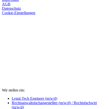
AGB
Datenschutz
Cookie-Einstellungen
Wir stellen ein:
Legal-Tech Engineer (m/w/d)
Rechtsanwaltsfachangestellter (m/w/d) / Rechtsfachwirt
(m/w/d)