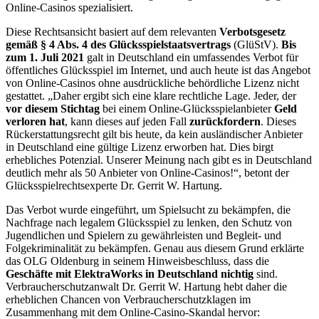
Online-Casinos spezialisiert.
Diese Rechtsansicht basiert auf dem relevanten
Verbotsgesetz
gemäß § 4 Abs. 4 des Glücksspielstaatsvertrags
(GlüStV).
Bis
zum 1. Juli 2021
galt in Deutschland ein umfassendes Verbot für
öffentliches Glücksspiel im Internet, und auch heute ist das Angebot
von Online-Casinos ohne ausdrückliche behördliche Lizenz nicht
gestattet. „Daher ergibt sich eine klare rechtliche Lage. Jeder, der
vor diesem Stichtag
bei einem Online-Glücksspielanbieter
Geld
verloren hat
, kann dieses auf jeden Fall
zurückfordern
. Dieses
Rückerstattungsrecht gilt bis heute, da kein ausländischer Anbieter
in Deutschland eine gültige Lizenz erworben hat. Dies birgt
erhebliches Potenzial. Unserer Meinung nach gibt es in Deutschland
deutlich mehr als 50 Anbieter von Online-Casinos!“, betont der
Glücksspielrechtsexperte Dr. Gerrit W. Hartung.
Das Verbot wurde eingeführt, um Spielsucht zu bekämpfen, die
Nachfrage nach legalem Glücksspiel zu lenken, den Schutz von
Jugendlichen und Spielern zu gewährleisten und Begleit- und
Folgekriminalität zu bekämpfen. Genau aus diesem Grund erklärte
das OLG Oldenburg in seinem Hinweisbeschluss, dass die
Geschäfte mit ElektraWorks in Deutschland nichtig
sind.
Verbraucherschutzanwalt Dr. Gerrit W. Hartung hebt daher die
erheblichen Chancen von Verbraucherschutzklagen im
Zusammenhang mit dem Online-Casino-Skandal hervor: