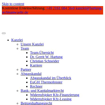
Skip to content
Kostenlose Ersteinschätzung:
+49 2161 684 56-0
kanzlei@hartung-
rechtsanwaelte.de
Kanzlei
Unsere Kanzlei
Team
Team-Übersicht
Dr. Gerrit W. Hartung
Christian Schneider
Karriere
Partner
Abgasskandal
Abgasskandal im Überblick
EuGH Thermofenster
Rechner
Bank- und Kapitalmarktrecht
Widerrufsjoker Kfz-Finanzierung
Widerrufsjoker Kfz-Leasing
Betrugshaftungsrecht