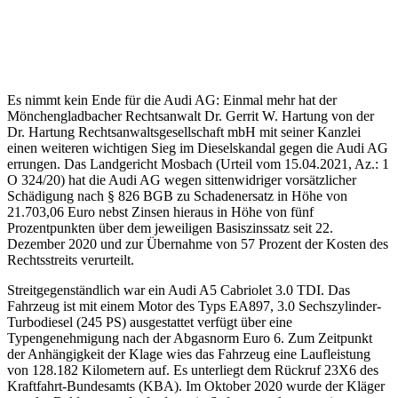
Es nimmt kein Ende für die Audi AG: Einmal mehr hat der
Mönchengladbacher Rechtsanwalt Dr. Gerrit W. Hartung von der
Dr. Hartung Rechtsanwaltsgesellschaft mbH mit seiner Kanzlei
einen weiteren wichtigen Sieg im Dieselskandal gegen die Audi AG
errungen. Das Landgericht Mosbach (Urteil vom 15.04.2021, Az.: 1
O 324/20) hat die Audi AG wegen sittenwidriger vorsätzlicher
Schädigung nach § 826 BGB zu Schadenersatz in Höhe von
21.703,06 Euro nebst Zinsen hieraus in Höhe von fünf
Prozentpunkten über dem jeweiligen Basiszinssatz seit 22.
Dezember 2020 und zur Übernahme von 57 Prozent der Kosten des
Rechtsstreits verurteilt.
Streitgegenständlich war ein Audi A5 Cabriolet 3.0 TDI. Das
Fahrzeug ist mit einem Motor des Typs EA897, 3.0 Sechszylinder-
Turbodiesel (245 PS) ausgestattet verfügt über eine
Typengenehmigung nach der Abgasnorm Euro 6. Zum Zeitpunkt
der Anhängigkeit der Klage wies das Fahrzeug eine Laufleistung
von 128.182 Kilometern auf. Es unterliegt dem Rückruf 23X6 des
Kraftfahrt-Bundesamts (KBA). Im Oktober 2020 wurde der Kläger