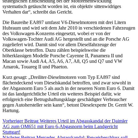
strategischen Entscheidung bei der Motorenentwicklung
systematisch getäuscht worden ist, ein objektiv sittenwidriges
Verhalten dar“, schreibt das Gericht.
Die Baureihe EA897 umfasst V6-Dieselmotoren mit drei Litern
Hubraum und wird seit dem Jahr 2010 in verschiedenen Fahrzeugen
des Volkswagen-Konzerns eingesetzt, wobei er von der
Volkswagen-Tochter Audi AG hergestellt und an die Porsche AG
zugeliefert wird. Damit sind vor allem Dieselfahrzeuge der
Oberklasse betroffen. Dazu zählen beispielsweise die
höherklassigen Modelle Porsche Cayenne II, Panamera II und
Macan sowie Audi A4, A5, A6, A7, A8, Q5 und Q7 und VW
Amarok, Touareg II und Phaeton.
Kurz gesagt: „Dreiliter-Dieselmotoren vom Typ EA897 sind
flächendeckend vom Dieselskandal betroffen, und zwar sowohl in
der Abgasnorm Euro 5 als auch in der neueren Norm Euro 6. Damit
ist das landgerichtliche Urteil ein weiteres Beispiel dafür, wie
erfolgreich eine Betrugshaftungsklage geschädigter Verbraucher
gegen Autohersteller sein kann“, betont Dieselexperte Dr. Gerrit W.
Hartung.
Vorheriger Beitrag
Weiteres Urteil im Abgasskandal der Daimler
AG zum OM651 mit Euro 6-Abgasnorm beim Landgericht
Stuttgart!
Nächster Beitrag
Mercedes-Abgasskandal: Beweisbeschluss soll