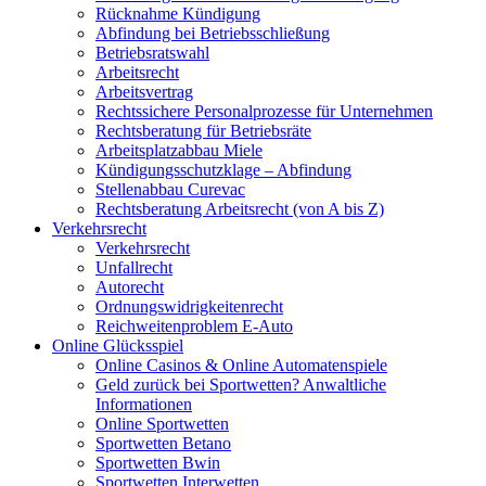
Rücknahme Kündigung
Abfindung bei Betriebsschließung
Betriebsratswahl
Arbeitsrecht
Arbeitsvertrag
Rechtssichere Personalprozesse für Unternehmen
Rechtsberatung für Betriebsräte
Arbeitsplatzabbau Miele
Kündigungsschutzklage – Abfindung
Stellenabbau Curevac
Rechtsberatung Arbeitsrecht (von A bis Z)
Verkehrsrecht
Verkehrsrecht
Unfallrecht
Autorecht
Ordnungswidrigkeitenrecht
Reichweitenproblem E-Auto
Online Glücksspiel
Online Casinos & Online Automatenspiele
Geld zurück bei Sportwetten? Anwaltliche
Informationen
Online Sportwetten
Sportwetten Betano
Sportwetten Bwin
Sportwetten Interwetten