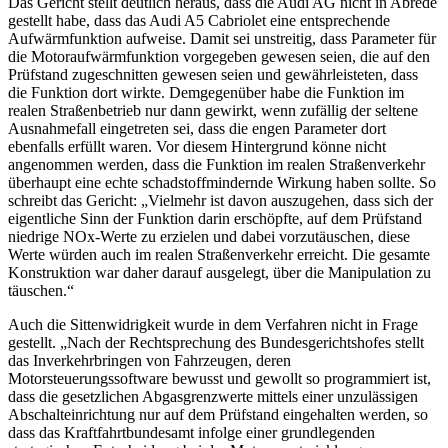
Das Gericht stellt deutlich heraus, dass die Audi AG nicht in Abrede
gestellt habe, dass das Audi A5 Cabriolet eine entsprechende
Aufwärmfunktion aufweise. Damit sei unstreitig, dass Parameter für
die Motoraufwärmfunktion vorgegeben gewesen seien, die auf den
Prüfstand zugeschnitten gewesen seien und gewährleisteten, dass
die Funktion dort wirkte. Demgegenüber habe die Funktion im
realen Straßenbetrieb nur dann gewirkt, wenn zufällig der seltene
Ausnahmefall eingetreten sei, dass die engen Parameter dort
ebenfalls erfüllt waren. Vor diesem Hintergrund könne nicht
angenommen werden, dass die Funktion im realen Straßenverkehr
überhaupt eine echte schadstoffmindernde Wirkung haben sollte. So
schreibt das Gericht: „Vielmehr ist davon auszugehen, dass sich der
eigentliche Sinn der Funktion darin erschöpfte, auf dem Prüfstand
niedrige NOx-Werte zu erzielen und dabei vorzutäuschen, diese
Werte würden auch im realen Straßenverkehr erreicht. Die gesamte
Konstruktion war daher darauf ausgelegt, über die Manipulation zu
täuschen.“
Auch die Sittenwidrigkeit wurde in dem Verfahren nicht in Frage
gestellt. „Nach der Rechtsprechung des Bundesgerichtshofes stellt
das Inverkehrbringen von Fahrzeugen, deren
Motorsteuerungssoftware bewusst und gewollt so programmiert ist,
dass die gesetzlichen Abgasgrenzwerte mittels einer unzulässigen
Abschalteinrichtung nur auf dem Prüfstand eingehalten werden, so
dass das Kraftfahrtbundesamt infolge einer grundlegenden