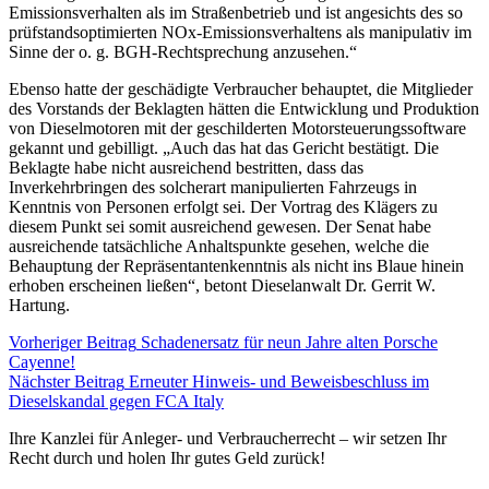
Emissionsverhalten als im Straßenbetrieb und ist angesichts des so
prüfstandsoptimierten NOx-Emissionsverhaltens als manipulativ im
Sinne der o. g. BGH-Rechtsprechung anzusehen.“
Ebenso hatte der geschädigte Verbraucher behauptet, die Mitglieder
des Vorstands der Beklagten hätten die Entwicklung und Produktion
von Dieselmotoren mit der geschilderten Motorsteuerungssoftware
gekannt und gebilligt. „Auch das hat das Gericht bestätigt. Die
Beklagte habe nicht ausreichend bestritten, dass das
Inverkehrbringen des solcherart manipulierten Fahrzeugs in
Kenntnis von Personen erfolgt sei. Der Vortrag des Klägers zu
diesem Punkt sei somit ausreichend gewesen. Der Senat habe
ausreichende tatsächliche Anhaltspunkte gesehen, welche die
Behauptung der Repräsentantenkenntnis als nicht ins Blaue hinein
erhoben erscheinen ließen“, betont Dieselanwalt Dr. Gerrit W.
Hartung.
Vorheriger Beitrag
Schadenersatz für neun Jahre alten Porsche
Cayenne!
Nächster Beitrag
Erneuter Hinweis- und Beweisbeschluss im
Dieselskandal gegen FCA Italy
Ihre Kanzlei für Anleger- und Verbraucherrecht – wir setzen Ihr
Recht durch und holen Ihr gutes Geld zurück!