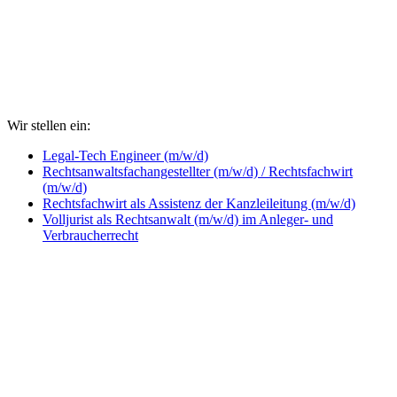
Wir stellen ein:
Legal-Tech Engineer (m/w/d)
Rechtsanwaltsfachangestellter (m/w/d) / Rechtsfachwirt
(m/w/d)
Rechtsfachwirt als Assistenz der Kanzleileitung (m/w/d)
Volljurist als Rechtsanwalt (m/w/d) im Anleger- und
Verbraucherrecht