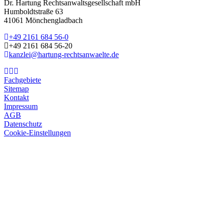
Dr. Hartung Rechtsanwaltsgesellschaft mbH
Humboldtstraße 63
41061 Mönchengladbach
+49 2161 684 56-0
+49 2161 684 56-20
kanzlei@hartung-rechtsanwaelte.de
Fachgebiete
Sitemap
Kontakt
Impressum
AGB
Datenschutz
Cookie-Einstellungen