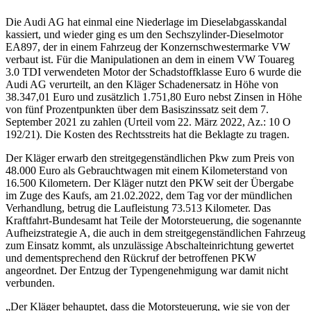
Die Audi AG hat einmal eine Niederlage im Dieselabgasskandal
kassiert, und wieder ging es um den Sechszylinder-Dieselmotor
EA897, der in einem Fahrzeug der Konzernschwestermarke VW
verbaut ist. Für die Manipulationen an dem in einem VW Touareg
3.0 TDI verwendeten Motor der Schadstoffklasse Euro 6 wurde die
Audi AG verurteilt, an den Kläger Schadenersatz in Höhe von
38.347,01 Euro und zusätzlich 1.751,80 Euro nebst Zinsen in Höhe
von fünf Prozentpunkten über dem Basiszinssatz seit dem 7.
September 2021 zu zahlen (Urteil vom 22. März 2022, Az.: 10 O
192/21). Die Kosten des Rechtsstreits hat die Beklagte zu tragen.
Der Kläger erwarb den streitgegenständlichen Pkw zum Preis von
48.000 Euro als Gebrauchtwagen mit einem Kilometerstand von
16.500 Kilometern. Der Kläger nutzt den PKW seit der Übergabe
im Zuge des Kaufs, am 21.02.2022, dem Tag vor der mündlichen
Verhandlung, betrug die Laufleistung 73.513 Kilometer. Das
Kraftfahrt-Bundesamt hat Teile der Motorsteuerung, die sogenannte
Aufheizstrategie A, die auch in dem streitgegenständlichen Fahrzeug
zum Einsatz kommt, als unzulässige Abschalteinrichtung gewertet
und dementsprechend den Rückruf der betroffenen PKW
angeordnet. Der Entzug der Typengenehmigung war damit nicht
verbunden.
„Der Kläger behauptet, dass die Motorsteuerung, wie sie von der