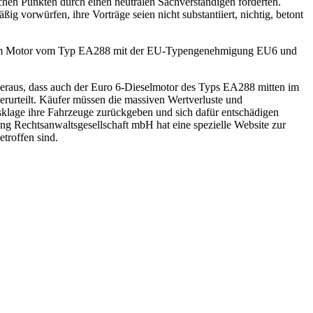
ichen Punkten durch einen neutralen Sachverständigen forderten.
g vorwürfen, ihre Vorträge seien nicht substantiiert, nichtig, betont
u einem Motor vom Typ EA288 mit der EU-Typengenehmigung EU6 und
 heraus, dass auch der Euro 6-Dieselmotor des Typs EA288 mitten im
erurteilt. Käufer müssen die massiven Wertverluste und
klage ihre Fahrzeuge zurückgeben und sich dafür entschädigen
ung Rechtsanwaltsgesellschaft mbH hat eine spezielle Website zur
etroffen sind.