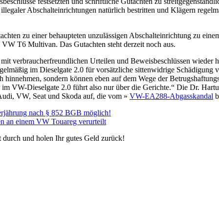
sbeschlüsse festsetzten und schriftliche Gutachten zu streitgegenständl
galer Abschalteinrichtungen natürlich bestritten und Klägern regelmäßi
Gutachten zu einer behaupteten unzulässigen Abschalteinrichtung z
 VW T6 Multivan. Das Gutachten steht derzeit noch aus.
len mit verbraucherfreundlichen Urteilen und Beweisbeschlüssen wieder
elmäßig im Dieselgate 2.0 für vorsätzliche sittenwidrige Schädigung v
ch hinnehmen, sondern können eben auf dem Wege der Betrugshaftungs
r im VW-Dieselgate 2.0 führt also nur über die Gerichte.“ Die Dr. Hart
 Audi, VW, Seat und Skoda auf, die vom
»
VW-EA288-Abgasskandal
b
Verjährung nach § 852 BGB möglich!
n an einem VW Touareg verurteilt
t durch und holen Ihr gutes Geld zurück!