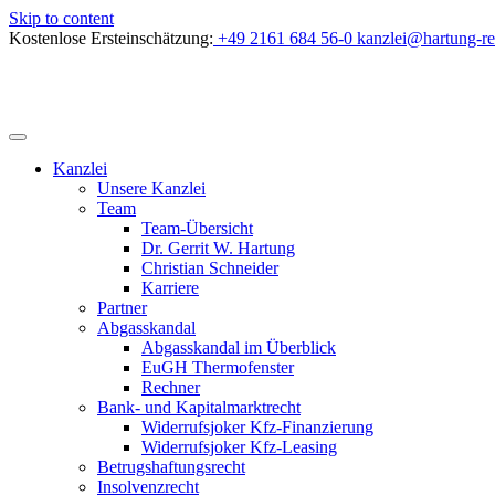
Skip to content
Kostenlose Ersteinschätzung:
+49 2161 684 56-0
kanzlei@hartung-re
Kanzlei
Unsere Kanzlei
Team
Team-Übersicht
Dr. Gerrit W. Hartung
Christian Schneider
Karriere
Partner
Abgasskandal
Abgasskandal im Überblick
EuGH Thermofenster
Rechner
Bank- und Kapitalmarktrecht
Widerrufsjoker Kfz-Finanzierung
Widerrufsjoker Kfz-Leasing
Betrugshaftungsrecht
Insolvenzrecht