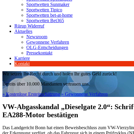
Sportwetten Sunmaker
Sportwetten Tipico
Sportwetten bet-at-home
Sportwetten Bet365
Rürup Widerruf
Aktuelles
Newsroom
Gewonnene Verfahren
OLG-Entscheidungen
Pressekontakt
Karriere
Kontakt
Wir setzen Ihr Recht durch und holen Ihr gutes Geld zurück!
Bereits über 10.000 Mandanten vertrauen uns.
» Kostenlose Ersteinschätzung
» Gewonnene Verfahren
VW-Abgasskandal „Dieselgate 2.0“: Schrift
EA288-Motor bestätigen
Das Landgericht Bonn hat einen Beweisbeschluss zum VW-Vierzylind
der Erkennung verfügt, ob das Fahrzeug sich in einem Prüfzyklus (N