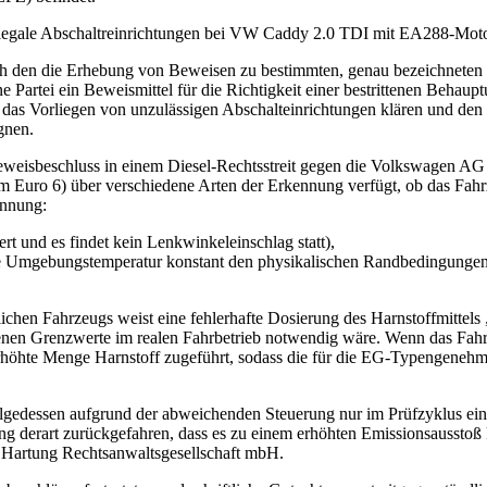
rch den die Erhebung von Beweisen zu bestimmten, genau bezeichneten
artei ein Beweismittel für die Richtigkeit einer bestrittenen Behauptu
t das Vorliegen von unzulässigen Abschalteinrichtungen klären und den
gnen.
eweisbeschluss in einem Diesel-Rechtsstreit gegen die Volkswagen AG
uro 6) über verschiedene Arten der Erkennung verfügt, ob das Fahrzeu
ennung:
t und es findet kein Lenkwinkeleinschlag statt),
 Umgebungstemperatur konstant den physikalischen Randbedingungen de
dlichen Fahrzeugs weist eine fehlerhafte Dosierung des Harnstoffmitt
iebenen Grenzwerte im realen Fahrbetrieb notwendig wäre. Wenn das Fah
 erhöhte Menge Harnstoff zugeführt, sodass die für die EG-Typengeneh
edessen aufgrund der abweichenden Steuerung nur im Prüfzyklus einge
ng derart zurückgefahren, dass es zu einem erhöhten Emissionsausstoß 
 Hartung Rechtsanwaltsgesellschaft mbH.