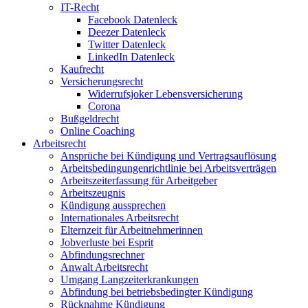
IT-Recht
Facebook Datenleck
Deezer Datenleck
Twitter Datenleck
LinkedIn Datenleck
Kaufrecht
Versicherungsrecht
Widerrufsjoker Lebensversicherung
Corona
Bußgeldrecht
Online Coaching
Arbeitsrecht
Ansprüche bei Kündigung und Vertragsauflösung
Arbeitsbedingungenrichtlinie bei Arbeitsverträgen
Arbeitszeiterfassung für Arbeitgeber
Arbeitszeugnis
Kündigung aussprechen
Internationales Arbeitsrecht
Elternzeit für Arbeitnehmerinnen
Jobverluste bei Esprit
Abfindungsrechner
Anwalt Arbeitsrecht
Umgang Langzeiterkrankungen
Abfindung bei betriebsbedingter Kündigung
Rücknahme Kündigung