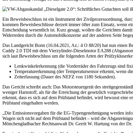
Ein Beweisbeschluss ist ein Instrument der Zivilprozessordnung, du
kommen Beweisbeschlüsse derzeit immer öfter zum Einsatz, wenn eine P
Entscheidung wesentlich ist. Kurz gesagt, wollen die Gerichten dami
Widerreden durch die Automobilkonzerne auf der anderen Seite bege
Das Landgericht Bonn (16.04.2021, Az.: 4 O 88/20) hat nun einen B
Caddy 2.0 TDI mit dem Vierzylinder-Dieselmotor EA288 (Abgasnorm E
sich laut Beweisbeschluss um die folgenden Arten der Prüfzykluserk
Lenkwinkelerkennung (die Vorderräder des Fahrzeugs sind fixier
Temperaturerkennung (der Temperatursensor erkennt, wenn die
Zeiterfassung (Dauer des NEFZ von 1180 Sekunden).
Das Gericht schreibt auch: Das Motorsteuergerät des streitgegenstän
weniger Harnstoff, als für die Erreichung der gesetzlich vorgeschr
erkennt, dass es sich auf dem Prüfstand befindet, wird bewusst eine
Prüfstand eingehalten werden.
„Die Emissionsvorgaben für die EG-Typengenehmigung werden infolg
Wagen sich nicht auf dem Prüfstand befindet – wird die Abgasreinigu
Mönchengladbacher Rechtsanwalt Dr. Gerrit W. Hartung von der Dr.