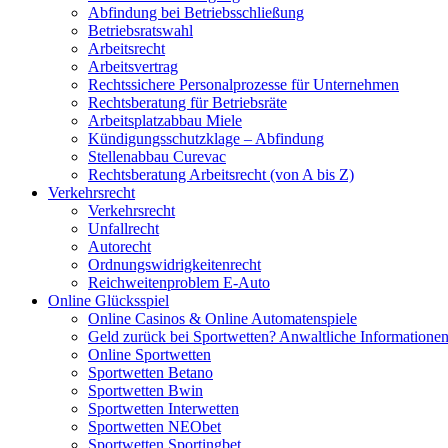
Abfindung bei Betriebsschließung
Betriebsratswahl
Arbeitsrecht
Arbeitsvertrag
Rechtssichere Personalprozesse für Unternehmen
Rechtsberatung für Betriebsräte
Arbeitsplatzabbau Miele
Kündigungsschutzklage – Abfindung
Stellenabbau Curevac
Rechtsberatung Arbeitsrecht (von A bis Z)
Verkehrsrecht
Verkehrsrecht
Unfallrecht
Autorecht
Ordnungswidrigkeitenrecht
Reichweitenproblem E-Auto
Online Glücksspiel
Online Casinos & Online Automatenspiele
Geld zurück bei Sportwetten? Anwaltliche Informatione
Online Sportwetten
Sportwetten Betano
Sportwetten Bwin
Sportwetten Interwetten
Sportwetten NEObet
Sportwetten Sportingbet