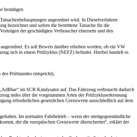
 Tatsachenbehauptungen angeordnet wird. In Dieselverfahren
ng bezeichnet und sofern die bestrittene Tatsache für die
 Vorträgen der geschädigten Verbraucher einerseits und den
 angeordnet. Es soll Beweis darüber erhoben werden, ob ein VW
g sich in einem Prüfzyklus (NEFZ) befindet. Hierbei handelt es
s Prüfstandes entspricht),
els „AdBlue“ im SCR Katalysator auf. Das Fahrzeug verbraucht dadurch
rzeug indes über die vorgenannten Arten der Prüfzykluserkennung
migung erforderlichen gesetzlichen Grenzwerte ausschließlich auf dem
halten. Im normalen Fahrbetrieb – wenn der streitgegenständliche
kommt, der die europäischen Grenzwerte überschreitet“, erklärt der