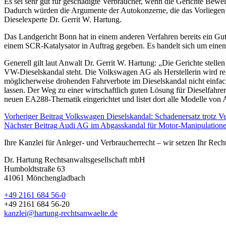
Es sei sehr gut für geschädigte Verbraucher, wenn die Gerichte Bewei
Dadurch würden die Argumente der Autokonzerne, die das Vorliegen ille
Dieselexperte Dr. Gerrit W. Hartung.
Das Landgericht Bonn hat in einem anderen Verfahren bereits ein 
einem SCR-Katalysator in Auftrag gegeben. Es handelt sich um einen
Generell gilt laut Anwalt Dr. Gerrit W. Hartung: „Die Gerichte stel
VW-Dieselskandal steht. Die Volkswagen AG als Herstellerin wird reg
möglicherweise drohenden Fahrverbote im Dieselskandal nicht einfa
lassen. Der Weg zu einer wirtschaftlich guten Lösung für Dieselfahre
neuen EA288-Thematik eingerichtet und listet dort alle Modelle von
Vorheriger Beitrag
Volkswagen Dieselskandal: Schadenersatz trotz 
Nächster Beitrag
Audi AG im Abgasskandal für Motor-Manipulatione
Ihre Kanzlei für Anleger- und Verbraucherrecht – wir setzen Ihr Rech
Dr. Hartung Rechtsanwaltsgesellschaft mbH
Humboldtstraße 63
41061 Mönchengladbach
+49 2161 684 56-0
+49 2161 684 56-20
kanzlei@hartung-rechtsanwaelte.de