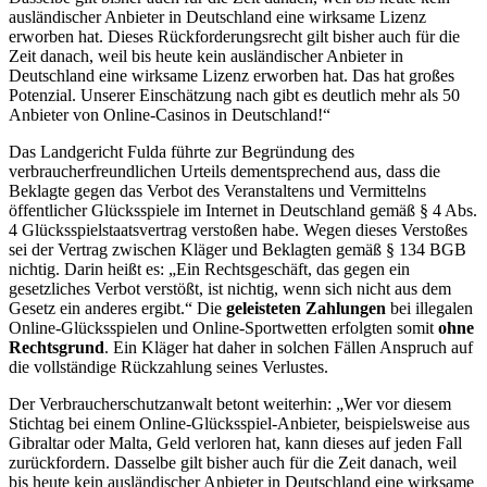
ausländischer Anbieter in Deutschland eine wirksame Lizenz
erworben hat. Dieses Rückforderungsrecht gilt bisher auch für die
Zeit danach, weil bis heute kein ausländischer Anbieter in
Deutschland eine wirksame Lizenz erworben hat. Das hat großes
Potenzial. Unserer Einschätzung nach gibt es deutlich mehr als 50
Anbieter von Online-Casinos in Deutschland!“
Das Landgericht Fulda führte zur Begründung des
verbraucherfreundlichen Urteils dementsprechend aus, dass die
Beklagte gegen das Verbot des Veranstaltens und Vermittelns
öffentlicher Glücksspiele im Internet in Deutschland gemäß § 4 Abs.
4 Glücksspielstaatsvertrag verstoßen habe. Wegen dieses Verstoßes
sei der Vertrag zwischen Kläger und Beklagten gemäß § 134 BGB
nichtig. Darin heißt es: „Ein Rechtsgeschäft, das gegen ein
gesetzliches Verbot verstößt, ist nichtig, wenn sich nicht aus dem
Gesetz ein anderes ergibt.“ Die
geleisteten Zahlungen
bei illegalen
Online-Glücksspielen und Online-Sportwetten erfolgten somit
ohne
Rechtsgrund
. Ein Kläger hat daher in solchen Fällen Anspruch auf
die vollständige Rückzahlung seines Verlustes.
Der Verbraucherschutzanwalt betont weiterhin: „Wer vor diesem
Stichtag bei einem Online-Glücksspiel-Anbieter, beispielsweise aus
Gibraltar oder Malta, Geld verloren hat, kann dieses auf jeden Fall
zurückfordern. Dasselbe gilt bisher auch für die Zeit danach, weil
bis heute kein ausländischer Anbieter in Deutschland eine wirksame