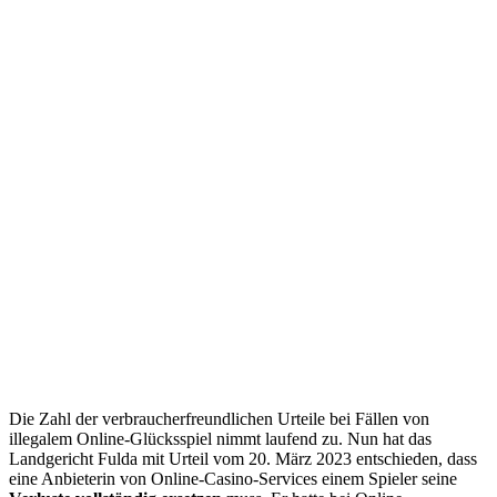
Die Zahl der verbraucherfreundlichen Urteile bei Fällen von
illegalem Online-Glücksspiel nimmt laufend zu. Nun hat das
Landgericht Fulda mit Urteil vom 20. März 2023 entschieden, dass
eine Anbieterin von Online-Casino-Services einem Spieler seine