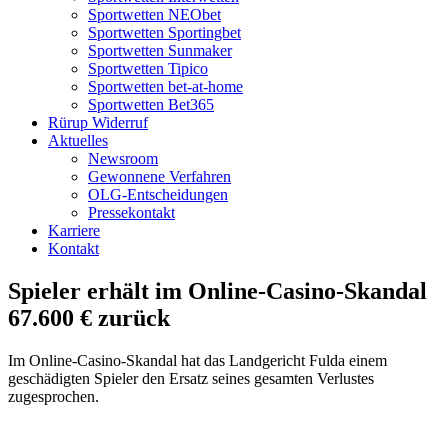
Sportwetten NEObet
Sportwetten Sportingbet
Sportwetten Sunmaker
Sportwetten Tipico
Sportwetten bet-at-home
Sportwetten Bet365
Rürup Widerruf
Aktuelles
Newsroom
Gewonnene Verfahren
OLG-Entscheidungen
Pressekontakt
Karriere
Kontakt
Spieler erhält im Online-Casino-Skandal
67.600 € zurück
Im Online-Casino-Skandal hat das Landgericht Fulda einem
geschädigten Spieler den Ersatz seines gesamten Verlustes
zugesprochen.