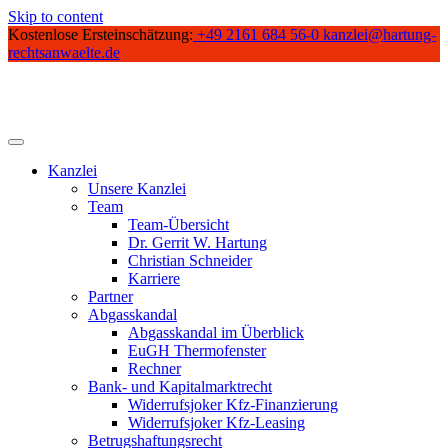
Skip to content
Kostenlose Ersteinschätzung:
+49 2161 684 56-0
kanzlei@hartung-
rechtsanwaelte.de
Kanzlei
Unsere Kanzlei
Team
Team-Übersicht
Dr. Gerrit W. Hartung
Christian Schneider
Karriere
Partner
Abgasskandal
Abgasskandal im Überblick
EuGH Thermofenster
Rechner
Bank- und Kapitalmarktrecht
Widerrufsjoker Kfz-Finanzierung
Widerrufsjoker Kfz-Leasing
Betrugshaftungsrecht