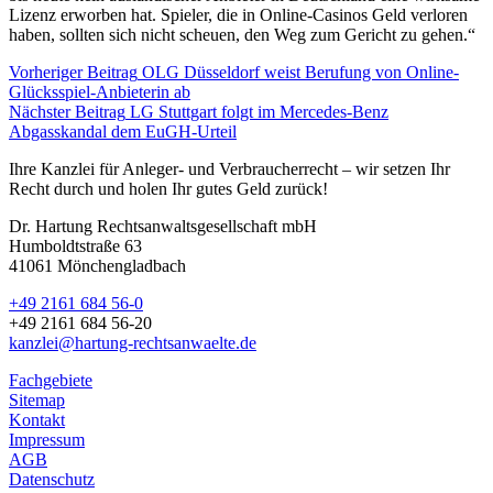
Lizenz erworben hat. Spieler, die in Online-Casinos Geld verloren
haben, sollten sich nicht scheuen, den Weg zum Gericht zu gehen.“
Vorheriger Beitrag
OLG Düsseldorf weist Berufung von Online-
Glücksspiel-Anbieterin ab
Nächster Beitrag
LG Stuttgart folgt im Mercedes-Benz
Abgasskandal dem EuGH-Urteil
Ihre Kanzlei für Anleger- und Verbraucherrecht – wir setzen Ihr
Recht durch und holen Ihr gutes Geld zurück!
Dr. Hartung Rechtsanwaltsgesellschaft mbH
Humboldtstraße 63
41061 Mönchengladbach
+49 2161 684 56-0
+49 2161 684 56-20
kanzlei@hartung-rechtsanwaelte.de
Fachgebiete
Sitemap
Kontakt
Impressum
AGB
Datenschutz