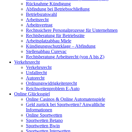
Rücknahme Kündigung
Abfindung bei Betriebsschließung
Betriebsratswahl
Arbeitsrecht
Arbeitsvertrag
Rechtssichere Personalprozesse für Unternehmen
Rechtsberatung für Betriebsräte
Arbeitsplatzabbau Miele
Kündigungsschutzklage – Abfindung
Stellenabbau Curevac
Rechtsberatung Arbeitsrecht (von A bis Z)
Verkehrsrecht
Verkehrsrecht
Unfallrecht
Autorecht
Ordnungswidrigkeitenrecht
Reichweitenproblem E-Auto
Online Glücksspiel
Online Casinos & Online Automatenspiele
Geld zurück bei Sportwetten? Anwaltliche
Informationen
Online Sportwetten
Sportwetten Betano
Sportwetten Bwin
Sportwetten Interwetten