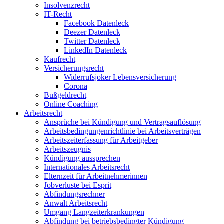
Insolvenzrecht
IT-Recht
Facebook Datenleck
Deezer Datenleck
Twitter Datenleck
LinkedIn Datenleck
Kaufrecht
Versicherungsrecht
Widerrufsjoker Lebensversicherung
Corona
Bußgeldrecht
Online Coaching
Arbeitsrecht
Ansprüche bei Kündigung und Vertragsauflösung
Arbeitsbedingungenrichtlinie bei Arbeitsverträgen
Arbeitszeiterfassung für Arbeitgeber
Arbeitszeugnis
Kündigung aussprechen
Internationales Arbeitsrecht
Elternzeit für Arbeitnehmerinnen
Jobverluste bei Esprit
Abfindungsrechner
Anwalt Arbeitsrecht
Umgang Langzeiterkrankungen
Abfindung bei betriebsbedingter Kündigung