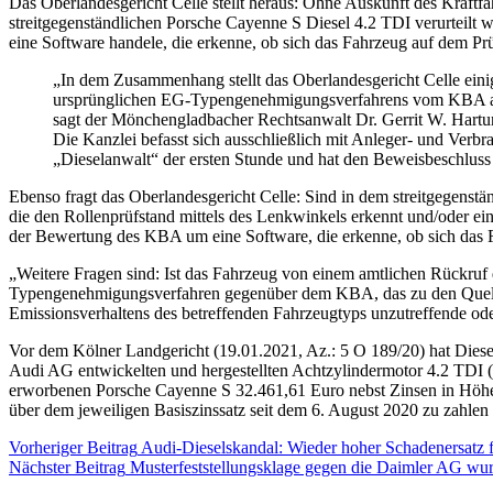
Das Oberlandesgericht Celle stellt heraus: Ohne Auskunft des Kraftf
streitgegenständlichen Porsche Cayenne S Diesel 4.2 TDI verurteilt 
eine Software handele, die erkenne, ob sich das Fahrzeug auf dem Prü
„In dem Zusammenhang stellt das Oberlandesgericht Celle eini
ursprünglichen EG-Typengenehmigungsverfahrens vom KBA auf d
sagt der Mönchengladbacher Rechtsanwalt Dr. Gerrit W. Hartu
Die Kanzlei befasst sich ausschließlich mit Anleger- und Verbr
„Dieselanwalt“ der ersten Stunde und hat den Beweisbeschluss
Ebenso fragt das Oberlandesgericht Celle: Sind in dem streitgegenst
die den Rollenprüfstand mittels des Lenkwinkels erkennt und/oder ei
der Bewertung des KBA um eine Software, die erkenne, ob sich das F
„Weitere Fragen sind: Ist das Fahrzeug von einem amtlichen Rückruf 
Typengenehmigungsverfahren gegenüber dem KBA, das zu den Quellcode
Emissionsverhaltens des betreffenden Fahrzeugtyps unzutreffende od
Vor dem Kölner Landgericht (19.01.2021, Az.: 5 O 189/20) hat Diesel
Audi AG entwickelten und hergestellten Achtzylindermotor 4.2 TDI (
erworbenen Porsche Cayenne S 32.461,61 Euro nebst Zinsen in Höhe 
über dem jeweiligen Basiszinssatz seit dem 6. August 2020 zu zahlen 
Vorheriger Beitrag
Audi-Dieselskandal: Wieder hoher Schadenersatz 
Nächster Beitrag
Musterfeststellungsklage gegen die Daimler AG wur