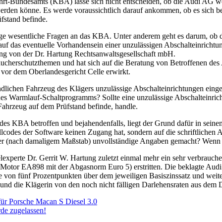
ahrt-Bundesamts (KBA) lasse sich nicht entscheiden, ob die Audi AG w
werden könne. Es werde voraussichtlich darauf ankommen, ob es sich b
fstand befinde.
ge wesentliche Fragen an das KBA. Unter anderem geht es darum, ob d
as eventuelle Vorhandensein einer unzulässigen Abschalteinrichtung
ng von der Dr. Hartung Rechtsanwaltsgesellschaft mbH.
aucherschutzthemen und hat sich auf die Beratung von Betroffenen des Ab
 vor dem Oberlandesgericht Celle erwirkt.
ändlichen Fahrzeug des Klägers unzulässige Abschalteinrichtungen eing
nes Warmlauf-Schaltprogramms? Sollte eine unzulässige Abschalteinrich
ahrzeug auf dem Prüfstand befinde, handle.
des KBA betroffen und bejahendenfalls, liegt der Grund dafür in sein
s der Software keinen Zugang hat, sondern auf die schriftlichen Ang
er (nach damaligem Maßstab) unvollständige Angaben gemacht? Wenn ja
experte Dr. Gerrit W. Hartung zuletzt einmal mehr ein sehr verbrauch
Motor EA898 mit der Abgasnorm Euro 5) erstritten. Die beklagte Audi 
von fünf Prozentpunkten über dem jeweiligen Basiszinssatz und weite
und die Klägerin von den noch nicht fälligen Darlehensraten aus dem Da
für Porsche Macan S Diesel 3.0
de zugelassen!