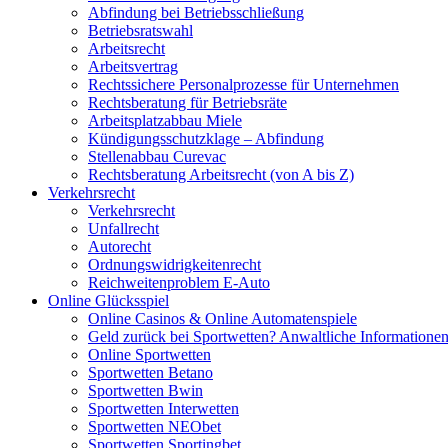
Abfindung bei Betriebsschließung
Betriebsratswahl
Arbeitsrecht
Arbeitsvertrag
Rechtssichere Personalprozesse für Unternehmen
Rechtsberatung für Betriebsräte
Arbeitsplatzabbau Miele
Kündigungsschutzklage – Abfindung
Stellenabbau Curevac
Rechtsberatung Arbeitsrecht (von A bis Z)
Verkehrsrecht
Verkehrsrecht
Unfallrecht
Autorecht
Ordnungswidrigkeitenrecht
Reichweitenproblem E-Auto
Online Glücksspiel
Online Casinos & Online Automatenspiele
Geld zurück bei Sportwetten? Anwaltliche Informatione
Online Sportwetten
Sportwetten Betano
Sportwetten Bwin
Sportwetten Interwetten
Sportwetten NEObet
Sportwetten Sportingbet