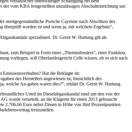
egen vorsätzlicher sittenwidriger Schädigung bei dem
ei der vom KBA festgestellten unzulässigen Abschalteinrichtung um
er streitgegenständliche Porsche Cayenne nach Abschluss des
 überprüft worden ist und wenn ja, mit welchem Ergebnis“,
gasskandals spezialisiert. Dr. Gerrit W. Hartung gilt als
ebaut, zum Beispiel in Form eines „Thermofensters“, einer Funktion,
tung vorliegen, will Oberlandesgericht Celle wissen, ob es sich nach
em Emissionsverhalten? Hat die Beklagte im
aben des Herstellers angewiesen ist, hinsichtlich des
, welche An-gaben waren dies?“, erklärt Dr. Gerrit W. Hartung.
erfreundliches Urteil im Dieselabgasskandal rund um den von der
AG wurde verurteilt, an die Klägerin für einen 2013 gebraucht
re 2.706,66 Euro nebst Zinsen in Höhe von fünf Prozentpunkten
rlehensvertrag freizustellen.