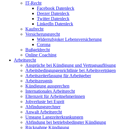
IT-Recht
Facebook Datenleck
Deezer Datenleck
Twitter Datenleck
LinkedIn Datenleck
Kaufrecht
Versicherungsrecht
Widerrufsjoker Lebensversicherung
Corona
Bußgeldrecht
Online Coaching
Arbeitsrecht
Ansprüche bei Kündigung und Vertragsauflösung
Arbeitsbedingungenrichtlinie bei Arbeitsverträgen
Arbeitszeiterfassung für Arbeitgeber
Arbeitszeugnis
Kündigung aussprechen
Internationales Arbeitsrecht
Elternzeit für Arbeitnehmerinnen
Jobverluste bei Esprit
Abfindungsrechner
Anwalt Arbeitsrecht
Umgang Langzeiterkrankungen
Abfindung bei betriebsbedingter Kündigung
Rücknahme Kündigung