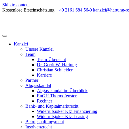
Skip to content
Kostenlose Ersteinschätzung:
+49 2161 684 56-0
kanzlei@hartung-re
Kanzlei
Unsere Kanzlei
Team
Team-Übersicht
Dr. Gerrit W. Hartung
Christian Schneider
Karriere
Partner
Abgasskandal
Abgasskandal im Überblick
EuGH Thermofenster
Rechner
Bank- und Kapitalmarktrecht
Widerrufsjoker Kfz-Finanzierung
Widerrufsjoker Kfz-Leasing
Betrugshaftungsrecht
Insolvenzrecht