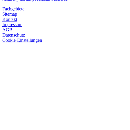
Fachgebiete
Sitemap
Kontakt
Impressum
AGB
Datenschutz
Cookie-Einstellungen