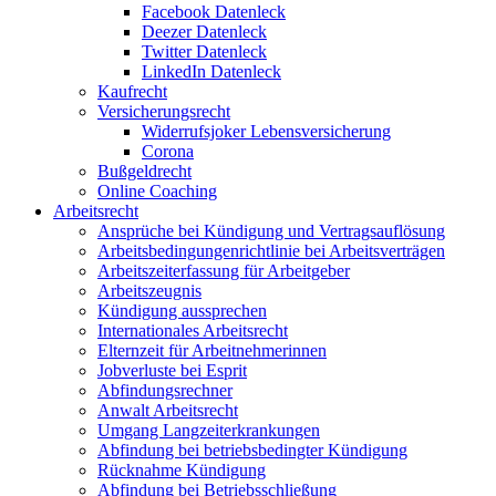
Facebook Datenleck
Deezer Datenleck
Twitter Datenleck
LinkedIn Datenleck
Kaufrecht
Versicherungsrecht
Widerrufsjoker Lebensversicherung
Corona
Bußgeldrecht
Online Coaching
Arbeitsrecht
Ansprüche bei Kündigung und Vertragsauflösung
Arbeitsbedingungenrichtlinie bei Arbeitsverträgen
Arbeitszeiterfassung für Arbeitgeber
Arbeitszeugnis
Kündigung aussprechen
Internationales Arbeitsrecht
Elternzeit für Arbeitnehmerinnen
Jobverluste bei Esprit
Abfindungsrechner
Anwalt Arbeitsrecht
Umgang Langzeiterkrankungen
Abfindung bei betriebsbedingter Kündigung
Rücknahme Kündigung
Abfindung bei Betriebsschließung