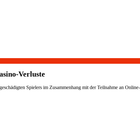
sino-Verluste
 geschädigten Spielers im Zusammenhang mit der Teilnahme an Online-G