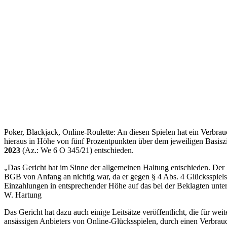
Poker, Blackjack, Online-Roulette: An diesen Spielen hat ein Verbra
hieraus in Höhe von fünf Prozentpunkten über dem jeweiligen Basisz
2023
(Az.: We 6 O 345/21) entschieden.
„Das Gericht hat im Sinne der allgemeinen Haltung entschieden. Der
BGB von Anfang an nichtig war, da er gegen § 4 Abs. 4 Glücksspielst
Einzahlungen in entsprechender Höhe auf das bei der Beklagten unterh
W. Hartung
Das Gericht hat dazu auch einige Leitsätze veröffentlicht, die für w
ansässigen Anbieters von Online-Glücksspielen, durch einen Verbrau