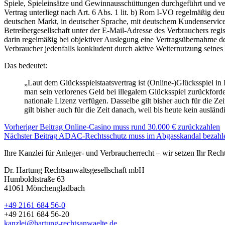
Spiele, Spieleinsätze und Gewinnausschüttungen durchgeführt und v
Vertrag unterliegt nach Art. 6 Abs. 1 lit. b) Rom I-VO regelmäßig d
deutschen Markt, in deutscher Sprache, mit deutschem Kundenservice 
Betreibergesellschaft unter der E-Mail-Adresse des Verbrauchers regis
darin regelmäßig bei objektiver Auslegung eine Vertragsübernahme d
Verbraucher jedenfalls konkludent durch aktive Weiternutzung seines 
Das bedeutet:
„Laut dem Glücksspielstaatsvertrag ist (Online-)Glücksspiel in 
man sein verlorenes Geld bei illegalem Glücksspiel zurückforde
nationale Lizenz verfügen. Dasselbe gilt bisher auch für die Z
gilt bisher auch für die Zeit danach, weil bis heute kein ausl
Vorheriger Beitrag
Online-Casino muss rund 30.000 € zurückzahlen
Nächster Beitrag
ADAC-Rechtsschutz muss im Abgasskandal bezahl
Ihre Kanzlei für Anleger- und Verbraucherrecht – wir setzen Ihr Rech
Dr. Hartung Rechtsanwaltsgesellschaft mbH
Humboldtstraße 63
41061 Mönchengladbach
+49 2161 684 56-0
+49 2161 684 56-20
kanzlei@hartung-rechtsanwaelte.de