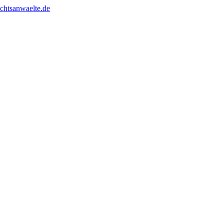
chtsanwaelte.de