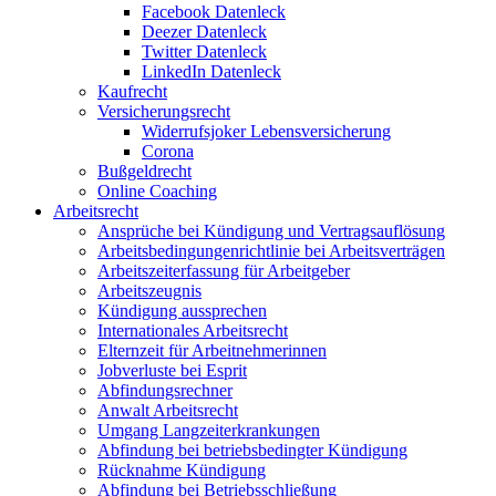
Facebook Datenleck
Deezer Datenleck
Twitter Datenleck
LinkedIn Datenleck
Kaufrecht
Versicherungsrecht
Widerrufsjoker Lebensversicherung
Corona
Bußgeldrecht
Online Coaching
Arbeitsrecht
Ansprüche bei Kündigung und Vertragsauflösung
Arbeitsbedingungenrichtlinie bei Arbeitsverträgen
Arbeitszeiterfassung für Arbeitgeber
Arbeitszeugnis
Kündigung aussprechen
Internationales Arbeitsrecht
Elternzeit für Arbeitnehmerinnen
Jobverluste bei Esprit
Abfindungsrechner
Anwalt Arbeitsrecht
Umgang Langzeiterkrankungen
Abfindung bei betriebsbedingter Kündigung
Rücknahme Kündigung
Abfindung bei Betriebsschließung