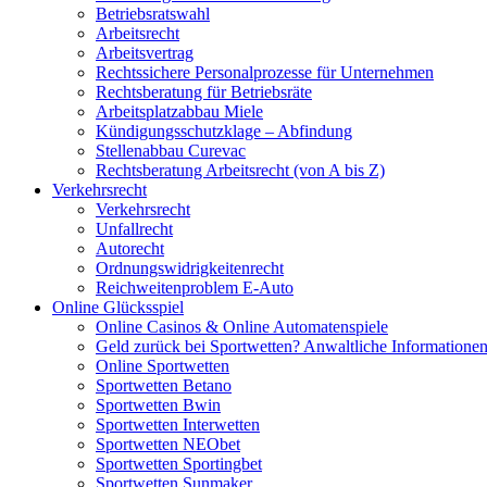
Betriebsratswahl
Arbeitsrecht
Arbeitsvertrag
Rechtssichere Personalprozesse für Unternehmen
Rechtsberatung für Betriebsräte
Arbeitsplatzabbau Miele
Kündigungsschutzklage – Abfindung
Stellenabbau Curevac
Rechtsberatung Arbeitsrecht (von A bis Z)
Verkehrsrecht
Verkehrsrecht
Unfallrecht
Autorecht
Ordnungswidrigkeitenrecht
Reichweitenproblem E-Auto
Online Glücksspiel
Online Casinos & Online Automatenspiele
Geld zurück bei Sportwetten? Anwaltliche Informatione
Online Sportwetten
Sportwetten Betano
Sportwetten Bwin
Sportwetten Interwetten
Sportwetten NEObet
Sportwetten Sportingbet
Sportwetten Sunmaker