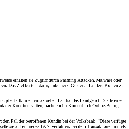
weise erhalten sie Zugriff durch Phishing-Attacken, Malware oder
ben. Das Ziel besteht darin, unbemerkt Gelder auf andere Konten zu
fer fällt. In einem aktuellen Fall hat das Landgericht Stade einer
nk der Kundin erstatten, nachdem ihr Konto durch Online-Betrug
ert den Fall der betroffenen Kundin bei der Volksbank. “Diese verfügte
elte sie auf ein neues TAN-Verfahren, bei dem Transaktionen mittels