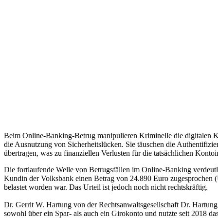
Beim Online-Banking-Betrug manipulieren Kriminelle die digitalen 
die Ausnutzung von Sicherheitslücken. Sie täuschen die Authentifizi
übertragen, was zu finanziellen Verlusten für die tatsächlichen Kontoi
Die fortlaufende Welle von Betrugsfällen im Online-Banking verdeutl
Kundin der Volksbank einen Betrag von 24.890 Euro zugesprochen (U
belastet worden war. Das Urteil ist jedoch noch nicht rechtskräftig.
Dr. Gerrit W. Hartung von der Rechtsanwaltsgesellschaft Dr. Hart
sowohl über ein Spar- als auch ein Girokonto und nutzte seit 2018 