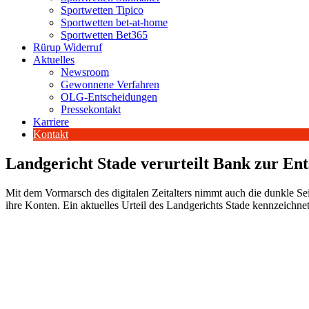
Sportwetten Tipico
Sportwetten bet-at-home
Sportwetten Bet365
Rürup Widerruf
Aktuelles
Newsroom
Gewonnene Verfahren
OLG-Entscheidungen
Pressekontakt
Karriere
Kontakt
Landgericht Stade verurteilt Bank zur En
Mit dem Vormarsch des digitalen Zeitalters nimmt auch die dunkle Sei
ihre Konten. Ein aktuelles Urteil des Landgerichts Stade kennzeichn