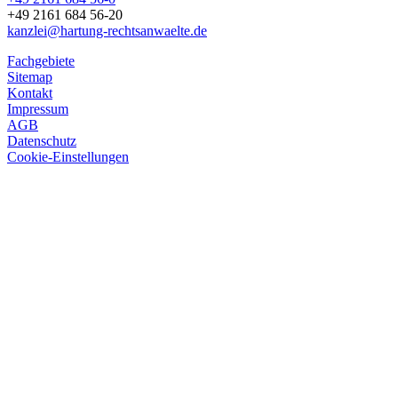
+49 2161 684 56-20
kanzlei@hartung-rechtsanwaelte.de
Fachgebiete
Sitemap
Kontakt
Impressum
AGB
Datenschutz
Cookie-Einstellungen