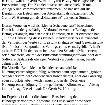
Rechtsanwalt Dr. Gerrit W. Hartung mit Bezug zur entsprechenden
Pressemitteilung. Die Kanzlei befasst sich ausschließlich mit
Anleger- und Verbraucherschutzthemen und hat sich auf die
Beratung von Betroffenen des Abgasskandals spezialisiert. Dr.
Gerrit W. Hartung gilt als „Dieselanwalt“ der ersten Stunde.
Dieses Vorgehen wird als „kleiner Schadenersatz“ bezeichnet.
Damit kann der geschädigte Verbraucher von der Beklagten den
Betrag verlangen, um den sie das Fahrzeug zu teuer erworben hat.
„Für die Bemessung dieses kleinen Schadensersatzes ist zunächst
der Vergleich der Werte von Leistung (Fahrzeug) und Gegenleistung
(Kaufpreis) im Zeitpunkt des Vertragsschlusses maßgeblich“, heißt
es beim BGH. In den so zu bemessenden Schaden (Minderwert)
seien Nachteile, die mit der Prüfstanderkennungssoftware oder dem
Software-Update (als etwaiger Vorteil) verbunden seien, bereits
„eingepreist“.
Ein Vorteil: „Beim kleinen Schadensersatz wird keine
Nutzungsentschädigung fällig, während beim sogenannten „großen
Schadenersatz“ der Schadenersatz höher ausfällt, aber das Fahrzeug
eben zurückgegeben werden muss und in der Regel eine
Nutzungsentschädigung für die gefahrenen Kilometer zum Abzug
kommt“, sagt Dieselanwalt Dr. Gerrit W. Hartung.
Im Ergebnis ist daher die aktuelle Entscheidung des
Bundesgerichtshofes für geschädigte Dieselkäufer besonders