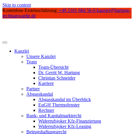
Skip to content
Kostenlose Ersteinschätzung:
+49 2161 684 56-0
kanzlei@hartung-
rechtsanwaelte.de
Kanzlei
Unsere Kanzlei
Team
Team-Übersicht
Dr. Gerrit W. Hartung
Christian Schneider
Karriere
Partner
Abgasskandal
Abgasskandal im Überblick
EuGH Thermofenster
Rechner
Bank- und Kapitalmarktrecht
Widerrufsjoker Kfz-Finanzierung
Widerrufsjoker Kfz-Leasing
Betrugshaftungsrecht