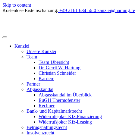
Skip to content
Kostenlose Ersteinschätzung:
+49 2161 684 56-0
kanzlei@hartung-re
Kanzlei
Unsere Kanzlei
Team
Team-Übersicht
Dr. Gerrit W. Hartung
Christian Schneider
Karriere
Partner
Abgasskandal
Abgasskandal im Überblick
EuGH Thermofenster
Rechner
Bank- und Kapitalmarktrecht
Widerrufsjoker Kfz-Finanzierung
Widerrufsjoker Kfz-Leasing
Betrugshaftungsrecht
Insolvenzrecht