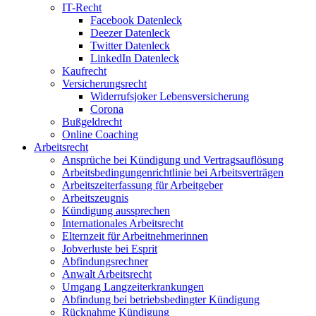
IT-Recht
Facebook Datenleck
Deezer Datenleck
Twitter Datenleck
LinkedIn Datenleck
Kaufrecht
Versicherungsrecht
Widerrufsjoker Lebensversicherung
Corona
Bußgeldrecht
Online Coaching
Arbeitsrecht
Ansprüche bei Kündigung und Vertragsauflösung
Arbeitsbedingungenrichtlinie bei Arbeitsverträgen
Arbeitszeiterfassung für Arbeitgeber
Arbeitszeugnis
Kündigung aussprechen
Internationales Arbeitsrecht
Elternzeit für Arbeitnehmerinnen
Jobverluste bei Esprit
Abfindungsrechner
Anwalt Arbeitsrecht
Umgang Langzeiterkrankungen
Abfindung bei betriebsbedingter Kündigung
Rücknahme Kündigung