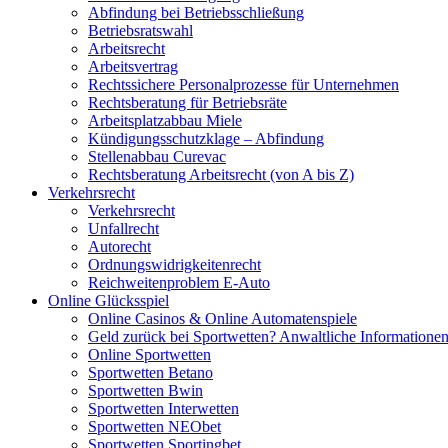
Abfindung bei Betriebsschließung
Betriebsratswahl
Arbeitsrecht
Arbeitsvertrag
Rechtssichere Personalprozesse für Unternehmen
Rechtsberatung für Betriebsräte
Arbeitsplatzabbau Miele
Kündigungsschutzklage – Abfindung
Stellenabbau Curevac
Rechtsberatung Arbeitsrecht (von A bis Z)
Verkehrsrecht
Verkehrsrecht
Unfallrecht
Autorecht
Ordnungswidrigkeitenrecht
Reichweitenproblem E-Auto
Online Glücksspiel
Online Casinos & Online Automatenspiele
Geld zurück bei Sportwetten? Anwaltliche Informatione
Online Sportwetten
Sportwetten Betano
Sportwetten Bwin
Sportwetten Interwetten
Sportwetten NEObet
Sportwetten Sportingbet