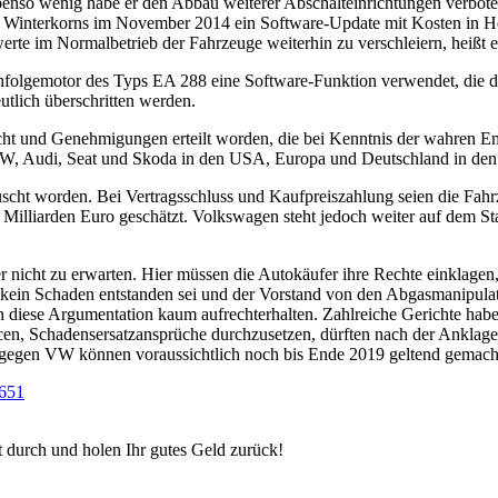
so wenig habe er den Abbau weiterer Abschalteinrichtungen verboten
g Winterkorns im November 2014 ein Software-Update mit Kosten in Hö
rte im Normalbetrieb der Fahrzeuge weiterhin zu verschleiern, heißt e
lgemotor des Typs EA 288 eine Software-Funktion verwendet, die dafü
tlich überschritten werden.
ht und Genehmigungen erteilt worden, die bei Kenntnis der wahren Emi
VW, Audi, Seat und Skoda in den USA, Europa und Deutschland in den
uscht worden. Bei Vertragsschluss und Kaufpreiszahlung seien die Fahr
 Milliarden Euro geschätzt. Volkswagen steht jedoch weiter auf dem St
 nicht zu erwarten. Hier müssen die Autokäufer ihre Rechte einklagen
 kein Schaden entstanden sei und der Vorstand von den Abgasmanipulat
ch diese Argumentation kaum aufrechterhalten. Zahlreiche Gerichte ha
n, Schadensersatzansprüche durchzusetzen, dürften nach der Anklage w
e gegen VW können voraussichtlich noch bis Ende 2019 geltend gemach
 651
t durch und holen Ihr gutes Geld zurück!