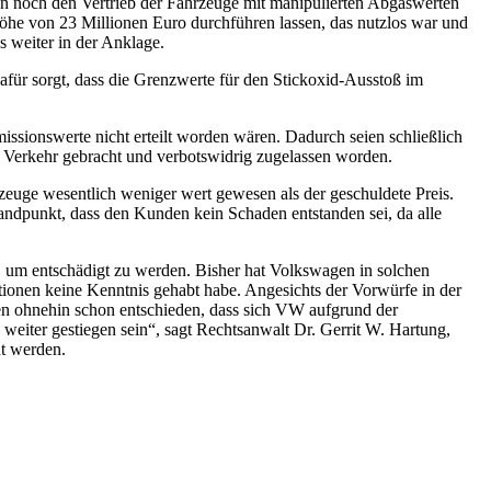
 noch den Vertrieb der Fahrzeuge mit manipulierten Abgaswerten
he von 23 Millionen Euro durchführen lassen, das nutzlos war und
s weiter in der Anklage.
r sorgt, dass die Grenzwerte für den Stickoxid-Ausstoß im
ssionswerte nicht erteilt worden wären. Dadurch seien schließlich
 Verkehr gebracht und verbotswidrig zugelassen worden.
zeuge wesentlich weniger wert gewesen als der geschuldete Preis.
andpunkt, dass den Kunden kein Schaden entstanden sei, da alle
, um entschädigt zu werden. Bisher hat Volkswagen in solchen
ionen keine Kenntnis gehabt habe. Angesichts der Vorwürfe in der
ben ohnehin schon entschieden, dass sich VW aufgrund der
eiter gestiegen sein“, sagt Rechtsanwalt Dr. Gerrit W. Hartung,
t werden.