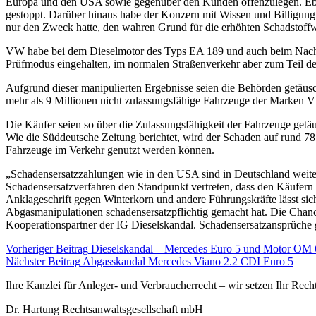
Europa und den USA sowie gegenüber den Kunden offenzulegen. Eben
gestoppt. Darüber hinaus habe der Konzern mit Wissen und Billigun
nur den Zweck hatte, den wahren Grund für die erhöhten Schadstoffwe
VW habe bei dem Dieselmotor des Typs EA 189 und auch beim Nachfo
Prüfmodus eingehalten, im normalen Straßenverkehr aber zum Teil deu
Aufgrund dieser manipulierten Ergebnisse seien die Behörden getäusc
mehr als 9 Millionen nicht zulassungsfähige Fahrzeuge der Marken 
Die Käufer seien so über die Zulassungsfähigkeit der Fahrzeuge getä
Wie die Süddeutsche Zeitung berichtet, wird der Schaden auf rund 78
Fahrzeuge im Verkehr genutzt werden können.
„Schadensersatzzahlungen wie in den USA sind in Deutschland weiter
Schadensersatzverfahren den Standpunkt vertreten, dass den Käufern
Anklageschrift gegen Winterkorn und andere Führungskräfte lässt si
Abgasmanipulationen schadensersatzpflichtig gemacht hat. Die Chance
Kooperationspartner der IG Dieselskandal. Schadensersatzansprüch
Vorheriger Beitrag
Dieselskandal – Mercedes Euro 5 und Motor OM
Nächster Beitrag
Abgasskandal Mercedes Viano 2.2 CDI Euro 5
Ihre Kanzlei für Anleger- und Verbraucherrecht – wir setzen Ihr Rech
Dr. Hartung Rechtsanwaltsgesellschaft mbH