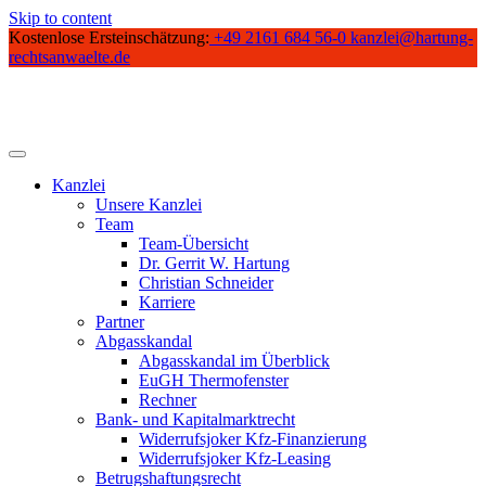
Skip to content
Kostenlose Ersteinschätzung:
+49 2161 684 56-0
kanzlei@hartung-
rechtsanwaelte.de
Kanzlei
Unsere Kanzlei
Team
Team-Übersicht
Dr. Gerrit W. Hartung
Christian Schneider
Karriere
Partner
Abgasskandal
Abgasskandal im Überblick
EuGH Thermofenster
Rechner
Bank- und Kapitalmarktrecht
Widerrufsjoker Kfz-Finanzierung
Widerrufsjoker Kfz-Leasing
Betrugshaftungsrecht