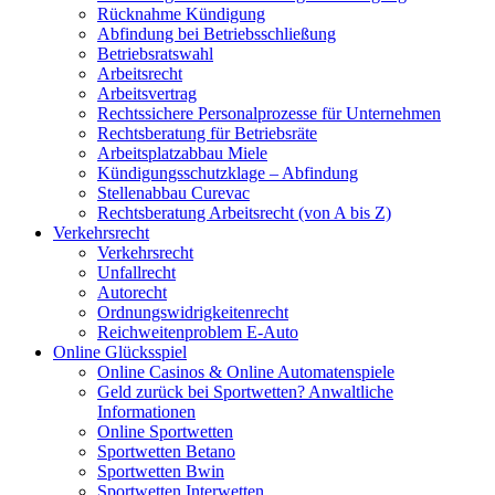
Rücknahme Kündigung
Abfindung bei Betriebsschließung
Betriebsratswahl
Arbeitsrecht
Arbeitsvertrag
Rechtssichere Personalprozesse für Unternehmen
Rechtsberatung für Betriebsräte
Arbeitsplatzabbau Miele
Kündigungsschutzklage – Abfindung
Stellenabbau Curevac
Rechtsberatung Arbeitsrecht (von A bis Z)
Verkehrsrecht
Verkehrsrecht
Unfallrecht
Autorecht
Ordnungswidrigkeitenrecht
Reichweitenproblem E-Auto
Online Glücksspiel
Online Casinos & Online Automatenspiele
Geld zurück bei Sportwetten? Anwaltliche
Informationen
Online Sportwetten
Sportwetten Betano
Sportwetten Bwin
Sportwetten Interwetten