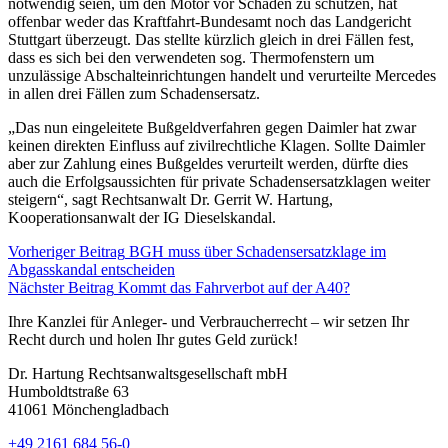
notwendig seien, um den Motor vor Schäden zu schützen, hat
offenbar weder das Kraftfahrt-Bundesamt noch das Landgericht
Stuttgart überzeugt. Das stellte kürzlich gleich in drei Fällen fest,
dass es sich bei den verwendeten sog. Thermofenstern um
unzulässige Abschalteinrichtungen handelt und verurteilte Mercedes
in allen drei Fällen zum Schadensersatz.
„Das nun eingeleitete Bußgeldverfahren gegen Daimler hat zwar
keinen direkten Einfluss auf zivilrechtliche Klagen. Sollte Daimler
aber zur Zahlung eines Bußgeldes verurteilt werden, dürfte dies
auch die Erfolgsaussichten für private Schadensersatzklagen weiter
steigern“, sagt Rechtsanwalt Dr. Gerrit W. Hartung,
Kooperationsanwalt der IG Dieselskandal.
Vorheriger Beitrag
BGH muss über Schadensersatzklage im
Abgasskandal entscheiden
Nächster Beitrag
Kommt das Fahrverbot auf der A40?
Ihre Kanzlei für Anleger- und Verbraucherrecht – wir setzen Ihr
Recht durch und holen Ihr gutes Geld zurück!
Dr. Hartung Rechtsanwaltsgesellschaft mbH
Humboldtstraße 63
41061 Mönchengladbach
+49 2161 684 56-0